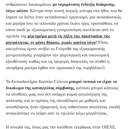
ανθρώπινων δικαιωμάτων
με ισχυρότατη ένδειξη διάκρισης
λόγω φύλου.
Κόντρα στην κοινή λογική, κόντρα στο ήθος που θα
έπρεπε να διέπει έναν εκπαιδευτικό οργανισμό, μια εκπαιδευτικός
και μητέρα που τα τελευταία χρόνια έκανε τρεις προσπάθειες να
κάνει παιδί με εξωσωματική γονιμοποίηση απολύεται από το
σχολείο της
μία ημέρα μετά τη λήξη της προστασίας της
μητρότητας, εν μέσω θέρους, χωρίς κανένα λόγο!
(Όσες
οικογένειες έχουν ανέβει το Γολγοθά της εξωσωματικής
γονιμοποίησης γνωρίζουν την ψυχολογική και οικονομική
εξουθένωση, καθώς και τις τρομερές δυσκολίες να σταθεί η
υποψήφια μητέρα όρθια στο εργασιακό της περιβάλλον).
Τα Εκπαιδευτήρια Κωστέα-Γείτονα
μπορεί τυπικά να είχαν το
δικαίωμα της καταγγελίας σύμβασης
, ωστόσο μπορεί κάποιος
να υποθέσει, μιας που δεν υπάρχει καμιά αιτιολόγηση της
απόλυσης και οι σχέσεις της συναδέλφου με μαθητές και
συναδέλφους ήταν εξαιρετική, πως πιθανότατα απολύεται, επειδή
αναγκάστηκε να λείψει από το σχολείο λόγω μητρότητας.
Η ιστορία της, όπως μας την κατέθεσε εγγράφως στην ΟΙΕΛΕ,