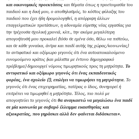
και οικονομικές προεκτάσεις
και θέματα όπως η προετοιμασία του
παιδιού και η δική μου, ο αποθηλασμός, το κόστος φύλαξης του
παιδιού που έχει ήδη δρομολογηθεί, η απόρριψη άλλων
επαγγελματικών προτάσεων, η αδυναμία εύρεσης νέας εργασίας για
την τρέχουσα σχολική χρονιά, κλπ., την ακόμα μεγαλύτερη
απογοήτευσή μου προκαλεί (τόσο σε εμένα όσο, θέλω να πιστεύω,
και σε κάθε γυναίκα, άντρα και παιδί αυτής της χώρας/κοινωνίας)
το αντιφατικό και οξύμωρο γεγονός ότι ένα αυτοαποκαλούμενο
ευνομούμενο κράτος (και μάλιστα με έντονο δημογραφικό
πρόβλημα) δημιουργεί νόμους τιμωρητικούς προς τη μητρότητα.
Το
αντιφατικό και οξύμωρο γεγονός ότι ένας εκπαιδευτικός
φορέας, ένα σχολείο (!), επιλέγει να τιμωρήσει τη μητρότητα
. Το
γεγονός ότι ένας επιχειρηματίας, πατέρας ο ίδιος, συνηγορεί ή
επιτρέπει να τιμωρηθεί η μητρότητα. Τέλος, πιο πολύ με
απογοητεύει το γεγονός ότι
θα αναγκαστώ να μεγαλώσω ένα παιδί
σε μία κοινωνία με σοβαρό έλλειμμα ευαισθησίας και
αξιοκρατίας, που γηράσκει αλλά δεν φαίνεται διδάσκεται».