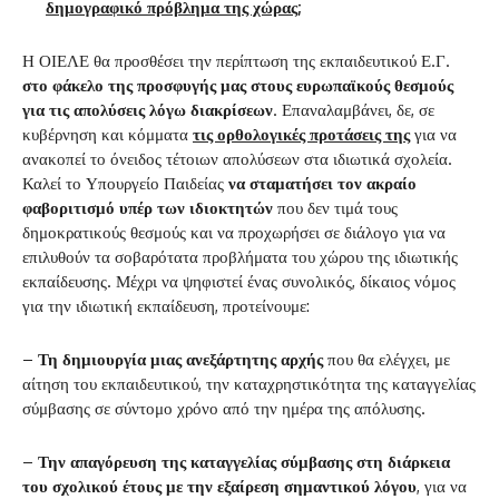
δημογραφικό πρόβλημα της χώρας;
Η ΟΙΕΛΕ θα προσθέσει την περίπτωση της εκπαιδευτικού Ε.Γ.
στο φάκελο της προσφυγής μας στους ευρωπαϊκούς θεσμούς
για τις απολύσεις λόγω διακρίσεων
. Επαναλαμβάνει, δε, σε
κυβέρνηση και κόμματα
τις ορθολογικές προτάσεις της
για να
ανακοπεί το όνειδος τέτοιων απολύσεων στα ιδιωτικά σχολεία.
Καλεί το Υπουργείο Παιδείας
να σταματήσει τον ακραίο
φαβοριτισμό υπέρ των ιδιοκτητών
που δεν τιμά τους
δημοκρατικούς θεσμούς και να προχωρήσει σε διάλογο για να
επιλυθούν τα σοβαρότατα προβλήματα του χώρου της ιδιωτικής
εκπαίδευσης. Μέχρι να ψηφιστεί ένας συνολικός, δίκαιος νόμος
για την ιδιωτική εκπαίδευση, προτείνουμε:
–
Τη δημιουργία μιας ανεξάρτητης αρχής
που θα ελέγχει, με
αίτηση του εκπαιδευτικού, την καταχρηστικότητα της καταγγελίας
σύμβασης σε σύντομο χρόνο από την ημέρα της απόλυσης.
–
Την απαγόρευση της καταγγελίας σύμβασης στη διάρκεια
του σχολικού έτους με την εξαίρεση σημαντικού λόγου
, για να