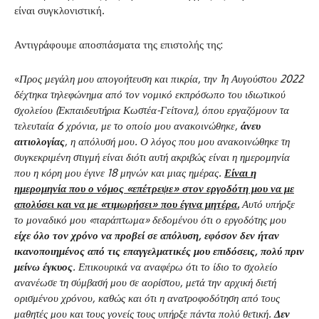
είναι συγκλονιστική.
Αντιγράφουμε αποσπάσματα της επιστολής της:
«
Προς μεγάλη μου απογοήτευση και πικρία, την 1η Αυγούστου 2022
δέχτηκα τηλεφώνημα από τον νομικό εκπρόσωπο του ιδιωτικού
σχολείου (Εκπαιδευτήρια Κωστέα-Γείτονα), όπου εργαζόμουν τα
τελευταία 6 χρόνια, με το οποίο μου ανακοινώθηκε,
άνευ
αιτιολογίας
, η απόλυσή μου. Ο λόγος που μου ανακοινώθηκε τη
συγκεκριμένη στιγμή είναι διότι αυτή ακριβώς είναι η ημερομηνία
που η κόρη μου έγινε 18 μηνών και μιας ημέρας.
Είναι η
ημερομηνία που ο νόμος «επέτρεψε» στον εργοδότη μου να με
απολύσει και να με «τιμωρήσει» που έγινα μητέρα.
Αυτό υπήρξε
το μοναδικό μου «παράπτωμα» δεδομένου ότι ο εργοδότης μου
είχε όλο τον χρόνο να προβεί σε απόλυση, εφόσον δεν ήταν
ικανοποιημένος από τις επαγγελματικές μου επιδόσεις, πολύ πριν
μείνω έγκυος
. Επικουρικά να αναφέρω ότι το ίδιο το σχολείο
ανανέωσε τη σύμβασή μου σε αορίστου, μετά την αρχική διετή
ορισμένου χρόνου, καθώς και ότι η ανατροφοδότηση από τους
μαθητές μου και τους γονείς τους υπήρξε πάντα πολύ θετική.
Δεν