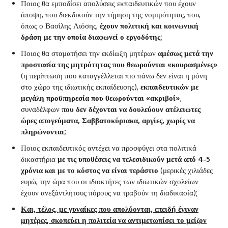
Ποιος θα εμποδίσει απολύσεις εκπαιδευτικών που έχουν
άποψη, που διεκδικούν την τήρηση της νομιμότητας, που,
όπως ο Βασίλης Λιόσης,
έχουν πολιτική και κοινωνική
δράση με την οποία διαφωνεί ο εργοδότης;
Ποιος θα σταματήσει την εκδίωξη μητέρων
αμέσως μετά την
προστασία της μητρότητας που θεωρούνται «κουρασμένες»
(η περίπτωση που καταγγέλλεται πιο πάνω δεν είναι η μόνη
στο χώρο της ιδιωτικής εκπαίδευσης),
εκπαιδευτικών με
μεγάλη προϋπηρεσία που θεωρούνται «ακριβοί»
,
συναδέλφων
που δεν δέχονται να δουλεύουν ατέλειωτες
ώρες απογεύματα, Σαββατοκύριακα, αργίες, χωρίς να
πληρώνονται;
Ποιος εκπαιδευτικός αντέχει να προσφύγει στα πολιτικά
δικαστήρια
με τις υποθέσεις να τελεσιδικούν μετά από 4-5
χρόνια και με το κόστος να είναι τεράστιο
(μερικές χιλιάδες
ευρώ, την ώρα που οι ιδιοκτήτες των ιδιωτικών σχολείων
έχουν ανεξάντλητους πόρους να τραβούν τη διαδικασία);
Και, τέλος, με γυναίκες που απολύονται, επειδή έγιναν
μητέρες, σκοπεύει η πολιτεία να αντιμετωπίσει το μείζον