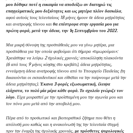
μου δόθηκε ποτέ η ευκαιρία να αποδείξω αν διατηρώ τις
επαγγελματικές μου δεξιότητες και ως μητέρα πλέον δασκάλα
,
αφού αυτούς τους τελευταίους 18 μήνες ήμουν σε άδεια μητρότητας
και ανατροφής τέκνου και
θα επέστρεφα στην εργασία μου για
πρώτη φορά, μετά την άδεια, την 1η Σεπτεμβρίου του 2022.
Μια μικρή σύνοψη της προσπάθειάς μου να γίνω μητέρα, μια
προσπάθεια για την οποία φοβούμαι ότι σήμερα «τιμωρούμαι»:
Χρειάστηκε να λείψω 2 σχολικές χρονιές: αποκόλληση πλακούντα
(6 από τους 9 μήνες κύησης στο κρεβάτι), άδεια μητρότητας,
εννεάμηνη άδεια ανατροφής τέκνου από το Υπουργείο Παιδείας (τη
δικαιούνται οι εκπαιδευτικοί και είθισται να την παίρνουμε μετά την
άδεια μητρότητας).
Έκανα 3 φορές εξωσωματική, έλειψα
ελάχιστα, το πολύ μία μέρα κάθε φορά. Το σχολείο γνώριζε τον
λόγο
. Είχα μοιραστεί με την προϊσταμένη μου την αγωνία μου και
τον πόνο μου μετά από την αποβολή μου.
Πέρα από το προσωπικό και βιοποριστικό ζήτημα που θέτει η
απόλυσή μου καθώς και η ανακοίνωσή της την τελευταία στιγμή
πριν την έναρξη της σχολικής χρονιάς,
με πρόσθετες ψυχολογικές