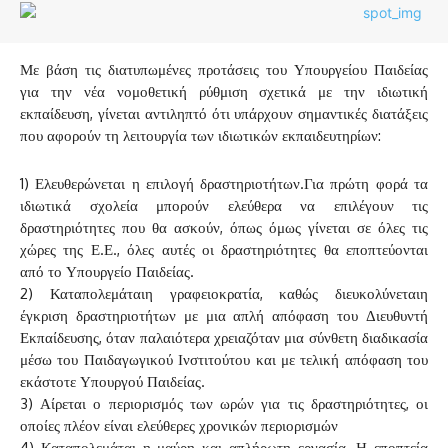
Με βάση τις διατυπωμένες προτάσεις του Υπουργείου Παιδείας
για την νέα νομοθετική ρύθμιση σχετικά με την ιδιωτική
εκπαίδευση, γίνεται αντιληπτό ότι υπάρχουν σημαντικές διατάξεις
που αφορούν τη λειτουργία των ιδιωτικών εκπαιδευτηρίων:
1) Ελευθερώνεται η επιλογή δραστηριοτήτων.Για πρώτη φορά τα
ιδιωτικά σχολεία μπορούν ελεύθερα να επιλέγουν τις
δραστηριότητες που θα ασκούν, όπως όμως γίνεται σε όλες τις
χώρες της Ε.Ε., όλες αυτές οι δραστηριότητες θα εποπτεύονται
από το Υπουργείο Παιδείας.
2) Καταπολεμάταιη γραφειοκρατία, καθώς διευκολύνεταιη
έγκριση δραστηριοτήτων με μια απλή απόφαση του Διευθυντή
Εκπαίδευσης, όταν παλαιότερα χρειαζόταν μια σύνθετη διαδικασία
μέσω του Παιδαγωγικού Ινστιτούτου και με τελική απόφαση του
εκάστοτε Υπουργού Παιδείας.
3) Αίρεται ο περιορισμός των ωρών για τις δραστηριότητες, οι
οποίες πλέον είναι ελεύθερες χρονικών περιορισμών
4) Καταπολεμάται η μαύρη και απλήρωτη εργασία. Η εποπτεία