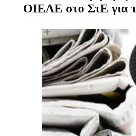
ΟΙΕΛΕ στο ΣτΕ για 