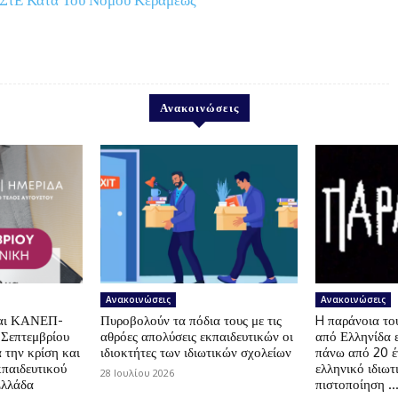
Ανακοινώσεις
Ανακοινώσεις
Ανακοινώσεις
αι ΚΑΝΕΠ-
Πυροβολούν τα πόδια τους με τις
H παράνοια τ
 Σεπτεμβρίου
αθρόες απολύσεις εκπαιδευτικών οι
από Ελληνίδα 
 την κρίση και
ιδιοκτήτες των ιδιωτικών σχολείων
πάνω από 20 έ
κπαιδευτικού
ελληνικό ιδιωτ
28 Ιουλίου 2026
Ελλάδα
πιστοποίηση …