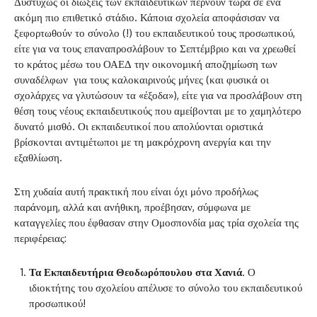
Δυστυχώς οι διώξεις των εκπαιδευτικών περνούν τώρα σε ένα
ακόμη πιο επιθετικό στάδιο. Κάποια σχολεία αποφάσισαν να
ξεφορτωθούν το σύνολο (!) του εκπαιδευτικού τους προσωπικού,
είτε για να τους επαναπροσλάβουν το Σεπτέμβριο και να χρεωθεί
το κράτος μέσω του ΟΑΕΔ την οικονομική αποζημίωση των
συναδέλφων για τους καλοκαιρινούς μήνες (και φυσικά οι
σχολάρχες να γλυτώσουν τα «έξοδα»), είτε για να προσλάβουν στη
θέση τους νέους εκπαιδευτικούς που αμείβονται με το χαμηλότερο
δυνατό μισθό. Οι εκπαιδευτικοί που απολύονται οριστικά
βρίσκονται αντιμέτωποι με τη μακρόχρονη ανεργία και την
εξαθλίωση.
Στη χυδαία αυτή πρακτική που είναι όχι μόνο προδήλως
παράνομη, αλλά και ανήθικη, προέβησαν, σύμφωνα με
καταγγελίες που έφθασαν στην Ομοσπονδία μας τρία σχολεία της
περιφέρειας:
Τα Εκπαιδευτήρια Θεοδωρόπουλου στα Χανιά
. Ο
ιδιοκτήτης του σχολείου απέλυσε το σύνολο του εκπαιδευτικού
προσωπικού!