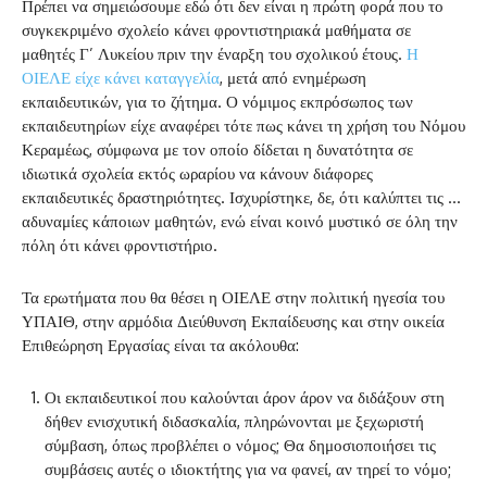
Πρέπει να σημειώσουμε εδώ ότι δεν είναι η πρώτη φορά που το
συγκεκριμένο σχολείο κάνει φροντιστηριακά μαθήματα σε
μαθητές Γ’ Λυκείου πριν την έναρξη του σχολικού έτους.
Η
ΟΙΕΛΕ είχε κάνει καταγγελία
, μετά από ενημέρωση
εκπαιδευτικών, για το ζήτημα. Ο νόμιμος εκπρόσωπος των
εκπαιδευτηρίων είχε αναφέρει τότε πως κάνει τη χρήση του Νόμου
Κεραμέως, σύμφωνα με τον οποίο δίδεται η δυνατότητα σε
ιδιωτικά σχολεία εκτός ωραρίου να κάνουν διάφορες
εκπαιδευτικές δραστηριότητες. Ισχυρίστηκε, δε, ότι καλύπτει τις …
αδυναμίες κάποιων μαθητών, ενώ είναι κοινό μυστικό σε όλη την
πόλη ότι κάνει φροντιστήριο.
Τα ερωτήματα που θα θέσει η ΟΙΕΛΕ στην πολιτική ηγεσία του
ΥΠΑΙΘ, στην αρμόδια Διεύθυνση Εκπαίδευσης και στην οικεία
Επιθεώρηση Εργασίας είναι τα ακόλουθα:
Οι εκπαιδευτικοί που καλούνται άρον άρον να διδάξουν στη
δήθεν ενισχυτική διδασκαλία, πληρώνονται με ξεχωριστή
σύμβαση, όπως προβλέπει ο νόμος; Θα δημοσιοποιήσει τις
συμβάσεις αυτές ο ιδιοκτήτης για να φανεί, αν τηρεί το νόμο;