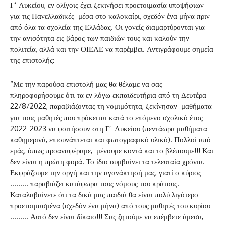
Γ’ Λυκείου, εν ολίγοις έχει ξεκινήσει προετοιμασία υποψήφιων
για τις Πανελλαδικές μέσα στο καλοκαίρι, σχεδόν ένα μήνα πριν
από όλα τα σχολεία της Ελλάδας. Οι γονείς διαμαρτύρονται για
την ανισότητα εις βάρος των παιδιών τους και καλούν την
πολιτεία, αλλά και την ΟΙΕΛΕ να παρέμβει. Αντιγράφουμε σημεία
της επιστολής:
“Με την παρούσα επιστολή μας θα θέλαμε να σας
πληροφορήσουμε ότι τα εν λόγω εκπαιδευτήρια από τη Δευτέρα
22/8/2022, παραβιάζοντας τη νομιμότητα, ξεκίνησαν μαθήματα
για τους μαθητές που πρόκειται κατά το επόμενο σχολικό έτος
2022-2023 να φοιτήσουν στη Γ΄ Λυκείου (πεντάωρα μαθήματα
καθημερινά, επισυνάπτεται και φωτογραφικό υλικό). Πολλοί από
εμάς, όπως προαναφέραμε, μένουμε κοντά και το βλέπουμε!!! Και
δεν είναι η πρώτη φορά. Το ίδιο συμβαίνει τα τελευταία χρόνια.
Εκφράζουμε την οργή και την αγανάκτησή μας, γιατί ο κύριος
……… παραβιάζει κατάφωρα τους νόμους του κράτους.
Καταλαβαίνετε ότι τα δικά μας παιδιά θα είναι πολύ λιγότερο
προετοιμασμένα (σχεδόν ένα μήνα) από τους μαθητές του κυρίου
……… Αυτό δεν είναι δίκαιο!!! Σας ζητούμε να επέμβετε άμεσα,