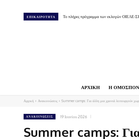
Το πλήρες πρόγραμμα των εκλογών ΟΙΕΛΕ-Σ
ΕΠΙΚΑΙΡΟΤΗΤΑ
ΑΡΧΙΚΗ
Η ΟΜΟΣΠΟΝ
Αρχική
Ανακοινώσεις
Summer camps: Για άλλη μια χρονιά λειτουργούν χωρίς
19 Ιουνίου 2026
ΑΝΑΚΟΙΝΏΣΕΙΣ
Summer camps: Για ά