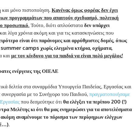
κή και μόνο πιστοποίηση.
Κανένας όμως φορέας δεν έχει
οιων προγραμμάτων που απαιτούν σχεδιασμό, πολιτική
ο προσωπικό.
Τούτο, διότι απλούστατα
δεν υπάρχει
 και λίγα χρόνια ακόμη και για τις κατασκηνώσεις που
ιρότερο είναι ότι παράνομες και αρρύθμιστες δομές, όπως
ν summer camps χωρίς ελεγμένα κτήρια, οχήματα,
ία και
με τον κίνδυνο για τα παιδιά να είναι πολύ μεγάλος!
ατες ενέργειες της ΟΙΕΛΕ
ικά δελτία στα συναρμόδια Υπουργεία Παιδείας, Εργασίας και
ε συνεργασία με το Συνήγορο του Παιδιού,
πραγματοποιήσαμε
 Εργασίας
που δεσμεύτηκε ότι
θα ελέγξει τα περίπου 200 (!)
α Μελέτης κι ότι θα μας ενημερώσει για τα αποτελέσματα
ι ακόμη αναμένουμε το πόρισμα των περίφημων ελέγχων
τέ…).