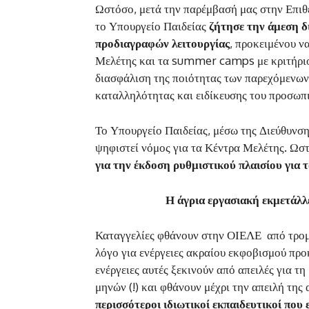
Ωστόσο, μετά την παρέμβασή μας στην Επιθ
το Υπουργείο Παιδείας
ζήτησε την άμεση δ
προδιαγραφών λειτουργίας
, προκειμένου ν
Μελέτης και τα summer camps με κριτήριο 
διασφάλιση της ποιότητας των παρεχόμενων
καταλληλότητας και ειδίκευσης του προσωπ
Το Υπουργείο Παιδείας, μέσω της Διεύθυνση
ψηφιστεί νόμος για τα Κέντρα Μελέτης. Ωσ
για την έκδοση ρυθμιστικού πλαισίου γι
Η άγρια εργασιακή εκμετά
Καταγγελίες φθάνουν στην ΟΙΕΛΕ από τρομ
λόγο για ενέργειες ακραίου εκφοβισμού προκ
ενέργειες αυτές ξεκινούν από απειλές για 
μηνών (!) και φθάνουν μέχρι την απειλή της 
περισσότεροι ιδιωτικοί εκπαιδευτικοί που 