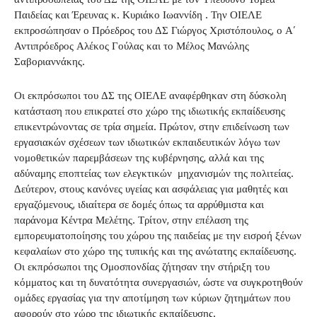
Παιδείας και Έρευνας κ. Κυριάκο Ιωαννίδη . Την ΟΙΕΛΕ
εκπροσώπησαν ο Πρόεδρος του ΔΣ Γιώργος Χριστόπουλος, ο Α’
Αντιπρόεδρος Αλέκος Γούλας και το Μέλος Μανώλης
Σαβοριαννάκης.
Οι εκπρόσωποι του ΔΣ της ΟΙΕΛΕ αναφέρθηκαν στη δύσκολη
κατάσταση που επικρατεί στο χώρο της ιδιωτικής εκπαίδευσης
επικεντρώνοντας σε τρία σημεία. Πρώτον, στην επιδείνωση των
εργασιακών σχέσεων των ιδιωτικών εκπαιδευτικών λόγω των
νομοθετικών παρεμβάσεων της κυβέρνησης, αλλά και της
αδύναμης εποπτείας των ελεγκτικών μηχανισμών της πολιτείας.
Δεύτερον, στους κανόνες υγείας και ασφάλειας για μαθητές και
εργαζόμενους, ιδιαίτερα σε δομές όπως τα αρρύθμιστα και
παράνομα Κέντρα Μελέτης. Τρίτον, στην επέλαση της
εμπορευματοποίησης του χώρου της παιδείας με την εισροή ξένων
κεφαλαίων στο χώρο της τυπικής και της ανώτατης εκπαίδευσης.
Οι εκπρόσωποι της Ομοσπονδίας ζήτησαν την στήριξη του
κόμματος και τη δυνατότητα συνεργασιών, ώστε να συγκροτηθούν
ομάδες εργασίας για την αποτίμηση των κύριων ζητημάτων που
αφορούν στο χώρο της ιδιωτικής εκπαίδευσης.