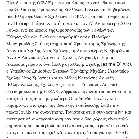
Προεδρείου της ΟΙΕΛΕ με εκπροσώπους του νέου διοικητικού
συμβουλίου της Ομοσπονδίας Συλλόγων Γονέων και Κηδεμόνων
των Ελληνογαλλικών Σχολείων. Η ΟΙΕΛΕ εκπροσωπήθηκε από
τον Πρόεδρο Γιώργο Χριστόπουλο και τον Α’ Αντιπρόεδρο Αλέκο
Γούλα, ενώ εκ μέρους της Ομοσπονδίας των Γονέων των
Ελληνογαλλικών Σχολείων παραβρέθηκαν ο Πρόεδρος
Μουντρουίδης Σπύρος (Δημοτικού Χρυσόστομος Σμύρνης της
Λεοντείου Σχολής Νέας Σμύρνης), η Αντιπρόεδρος Β, Σβορώνου
Άννα – Διονυσία (Λεοντείου Σχολής Αθηνών), η Ταμίας
Αλευρομαγείρου Χιόνα (Ελληνογαλλικής Σχολής Jeanne D’ Arc),
ο Υπεύθυνος Δημοσίων Σχέσεων Τζανάκης Μιχάλης (Λεοντείου
Σχολής Νέας Σμύρνης) και το Μέλος Κοτρώνης Λουκάς
(Ελληνογαλλικής Σχολής St Joseph – Γυμνάσιο/Λύκειο).
Οι εκπρόσωποι της ΟΙΕΛΕ εξέφρασαν την ιδιαίτερη ικανοποίηση
και χαρά τους που η μεγαλύτερη Ομοσπονδία Γονέων και
Κηδεμόνων στο χώρο της ιδιωτικής εκπαίδευσης έλαβε την
πρωτοβουλία της συνάντησης. Τονίστηκε ότι η συγκροτημένη και
συστηματική συνεργασία ανάμεσα στους δύο χώρους είναι πολύ
σημαντική σε μια περίοδο που είναι αναγκαία, περισσότερο από
ποτέ, η αρμονία στις σχολικές κοινότητες. Τόσο για την ΟΙΕΛΕ