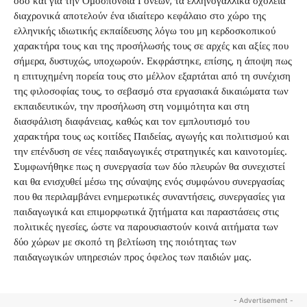
όσο και για την Ομοσπονδία Γονέων, τα ελληνογαλλικά σχολεία
διαχρονικά αποτελούν ένα ιδιαίτερο κεφάλαιο στο χώρο της
ελληνικής ιδιωτικής εκπαίδευσης λόγω του μη κερδοσκοπικού
χαρακτήρα τους και της προσήλωσής τους σε αρχές και αξίες που
σήμερα, δυστυχώς, υποχωρούν. Εκφράστηκε, επίσης, η άποψη πως
η επιτυχημένη πορεία τους στο μέλλον εξαρτάται από τη συνέχιση
της φιλοσοφίας τους, το σεβασμό στα εργασιακά δικαιώματα των
εκπαιδευτικών, την προσήλωση στη νομιμότητα και στη
διασφάλιση διαφάνειας, καθώς και τον εμπλουτισμό του
χαρακτήρα τους ως κοιτίδες Παιδείας, αγωγής και πολιτισμού και
την επένδυση σε νέες παιδαγωγικές στρατηγικές και καινοτομίες.
Συμφωνήθηκε πως η συνεργασία των δύο πλευρών θα συνεχιστεί
και θα ενισχυθεί μέσω της σύναψης ενός συμφώνου συνεργασίας
που θα περιλαμβάνει ενημερωτικές συναντήσεις, συνεργασίες για
παιδαγωγικά και επιμορφωτικά ζητήματα και παραστάσεις στις
πολιτικές ηγεσίες, ώστε να παρουσιαστούν κοινά αιτήματα των
δύο χώρων με σκοπό τη βελτίωση της ποιότητας των
παιδαγωγικών υπηρεσιών προς όφελος των παιδιών μας.
- Advertisement -