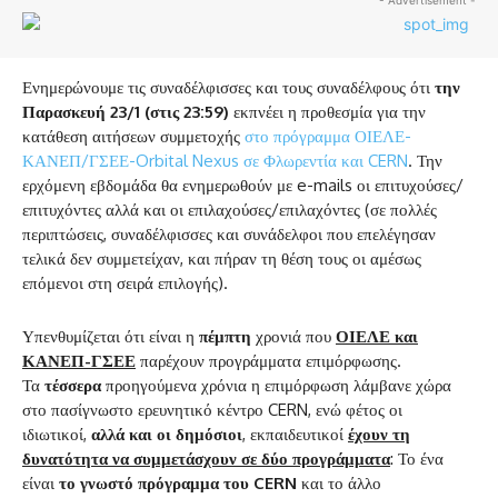
Ενημερώνουμε τις συναδέλφισσες και τους συναδέλφους ότι
την
Παρασκευή 23/1
(στις 23:59)
εκπνέει η προθεσμία για την
κατάθεση αιτήσεων συμμετοχής
στο πρόγραμμα ΟΙΕΛΕ-
ΚΑΝΕΠ/ΓΣΕΕ-Orbital Nexus σε Φλωρεντία και CERN
. Την
ερχόμενη εβδομάδα θα ενημερωθούν με e-mails οι επιτυχούσες/
επιτυχόντες αλλά και οι επιλαχούσες/επιλαχόντες (σε πολλές
περιπτώσεις, συναδέλφισσες και συνάδελφοι που επελέγησαν
τελικά δεν συμμετείχαν, και πήραν τη θέση τους οι αμέσως
επόμενοι στη σειρά επιλογής).
Υπενθυμίζεται ότι είναι η
πέμπτη
χρονιά που
ΟΙΕΛΕ και
ΚΑΝΕΠ-ΓΣΕΕ
παρέχουν προγράμματα επιμόρφωσης.
Τα
τέσσερα
προηγούμενα χρόνια η επιμόρφωση λάμβανε χώρα
στο πασίγνωστο ερευνητικό κέντρο CERN, ενώ φέτος οι
ιδιωτικοί,
αλλά και οι δημόσιοι
, εκπαιδευτικοί
έχουν τη
δυνατότητα να συμμετάσχουν σε δύο προγράμματα
: Το ένα
είναι
το γνωστό πρόγραμμα του
CERN
και το άλλο