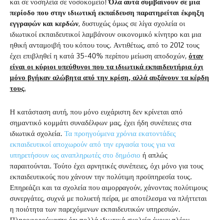
και σε νοσηλεία σε νοσοκομείο!
Όλα αυτά συμβαίνουν σε μια
περίοδο που στην ιδιωτική εκπαίδευση παρατηρείται έκρηξη
εγγραφών και κερδών
, δυστυχώς όμως σε λίγα σχολεία οι
ιδιωτικοί εκπαιδευτικοί λαμβάνουν οικονομικό κίνητρο και μια
ηθική ανταμοιβή του κόπου τους. Αντιθέτως, από το 2012 τους
έχει επιβληθεί η κατά 35-40% περίπου μείωση αποδοχών,
όταν
είναι οι κύριοι υπεύθυνοι που τα ιδιωτικά εκπαιδευτήρια όχι
μόνο βγήκαν αλώβητα από την κρίση, αλλά αυξάνουν τα κέρδη
τους.
Η κατάσταση αυτή, που μόνο ευχάριστη δεν κρίνεται από
σημαντικό κομμάτι συναδέλφων μας, έχει ήδη συνέπειες στα
ιδιωτικά σχολεία.
Τα προηγούμενα χρόνια εκατοντάδες
εκπαιδευτικοί αποχωρούν από την εργασία τους για να
υπηρετήσουν ως αναπληρωτές στο δημόσιο
ή απλώς
παραιτούνται. Τούτο έχει αρνητικές συνέπειες, όχι μόνο για τους
εκπαιδευτικούς που χάνουν την πολύτιμη προϋπηρεσία τους.
Επηρεάζει και τα σχολεία που αιμορραγούν, χάνοντας πολύτιμους
συνεργάτες, συχνά με πολυετή πείρα, με αποτέλεσμα να πλήττεται
η ποιότητα των παρεχόμενων εκπαιδευτικών υπηρεσιών.
Πληροφορούμαστε ότι πολλά ιδιωτικά σχολεία έχουν πλέον