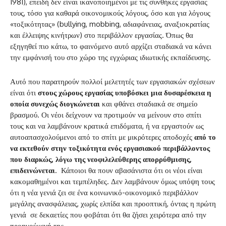
1981), επειδή δεν είναι ικανοποιημένοι με τις συνθήκες εργασίας
τους, τόσο για καθαρά οικονομικούς λόγους, όσο και για λόγους
«τοξικότητας» (bullying, mobbing, αδιαφάνειας, αναξιοκρατίας
και έλλειψης κινήτρων) στο περιβάλλον εργασίας. Όπως θα
εξηγηθεί πιο κάτω, το φαινόμενο αυτό αρχίζει σταδιακά να κάνει
την εμφάνισή του στο χώρο της εγχώριας ιδιωτικής εκπαίδευσης.
Αυτό που παρατηρούν πολλοί μελετητές των εργασιακών σχέσεων
είναι ότι
στους χώρους εργασίας υποβόσκει μια δυσαρέσκεια η
οποία συνεχώς διογκώνεται
και φθάνει σταδιακά σε σημείο
βρασμού. Οι νέοι δείχνουν να προτιμούν να μείνουν στο σπίτι
τους και να λαμβάνουν κρατικά επιδόματα, ή να εργαστούν ως
αυτοαπασχολούμενοι από το σπίτι με μικρότερες αποδοχές
από το
να εκτεθούν στην τοξικότητα ενός εργασιακού περιβάλλοντος
που διαρκώς, λόγω της νεοφιλελεύθερης απορρύθμισης,
επιδεινώνεται
. Κάποιοι θα πουν αβασάνιστα ότι οι νέοι είναι
κακομαθημένοι και τεμπέληδες. Δεν λαμβάνουν όμως υπόψη τους
ότι η νέα γενιά ζει σε ένα κοινωνικό-οικονομικό περιβάλλον
μεγάλης ανασφάλειας, χωρίς ελπίδα και προοπτική, όντας η πρώτη
γενιά σε δεκαετίες που φοβάται ότι θα ζήσει χειρότερα από την
προηγούμενή της.