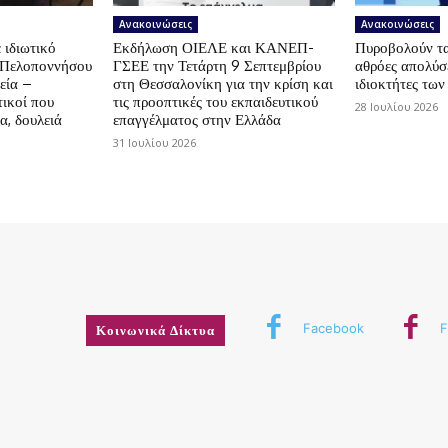
Ανακοινώσεις
Ανακοινώσεις
 ιδιωτικό
Εκδήλωση ΟΙΕΛΕ και ΚΑΝΕΠ-
Πυροβολούν τα 
ς Πελοποννήσου
ΓΣΕΕ την Τετάρτη 9 Σεπτεμβρίου
αθρόες απολύσε
εία –
στη Θεσσαλονίκη για την κρίση και
ιδιοκτήτες των
ικοί που
τις προοπτικές του εκπαιδευτικού
28 Ιουλίου 2026
α, δουλειά
επαγγέλματος στην Ελλάδα
31 Ιουλίου 2026
Facebook
F
Κοινωνικά Δίκτυα