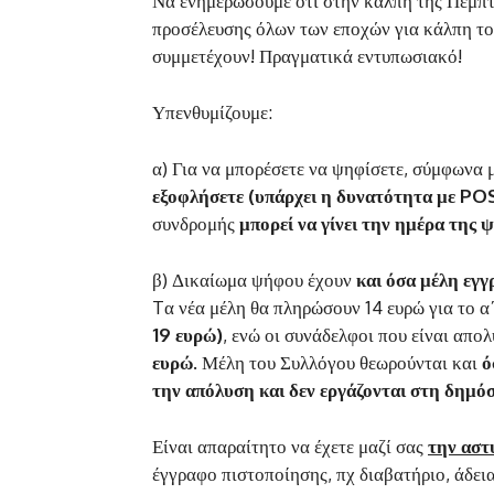
Να ενημερώσουμε ότι στην κάλπη της Πέμπ
προσέλευσης όλων των εποχών για κάλπη τ
συμμετέχουν! Πραγματικά εντυπωσιακό!
Υπενθυμίζουμε:
α) Για να μπορέσετε να ψηφίσετε, σύμφωνα 
εξοφλήσετε (υπάρχει η δυνατότητα με PO
συνδρομής
μπορεί να γίνει την ημέρα της 
β) Δικαίωμα ψήφου έχουν
και όσα μέλη εγ
Tα νέα μέλη θα πληρώσουν 14 ευρώ για το α
19 ευρώ)
, ενώ οι συνάδελφοι που είναι απο
ευρώ
. Μέλη του Συλλόγου θεωρούνται και
ό
την απόλυση και δεν εργάζονται στη δημόσ
Είναι απαραίτητο να έχετε μαζί σας
την αστ
έγγραφο πιστοποίησης, πχ διαβατήριο, άδει