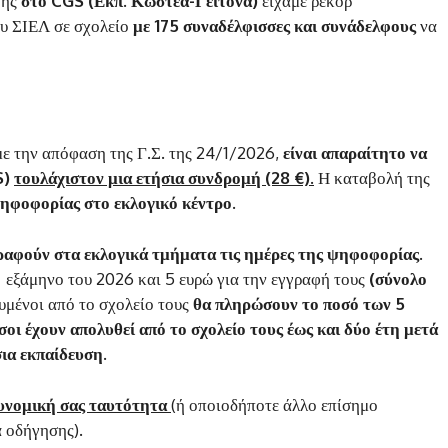
της
στο CGS (Εκπ. Κωστέα-Γείτονα)
είχαμε ρεκόρ
ου ΣΙΕΛ σε σχολείο
με 175 συναδέλφισσες και συνάδελφους
να
με την απόφαση της Γ.Σ. της 24/1/2026,
είναι απαραίτητο να
S)
τουλάχιστον μια ετήσια συνδρομή (28 €)
.
Η καταβολή της
ψηφοφορίας στο εκλογικό κέντρο.
γραφούν στα εκλογικά τμήματα τις ημέρες της ψηφοφορίας
.
΄ εξάμηνο του 2026 και 5 ευρώ για την εγγραφή τους
(σύνολο
λυμένοι από το σχολείο τους
θα πληρώσουν το ποσό των 5
σοι έχουν απολυθεί από το σχολείο τους έως και δύο έτη μετά
ια εκπαίδευση.
υνομική σας ταυτότητα
(ή οποιοδήποτε άλλο επίσημο
α οδήγησης).