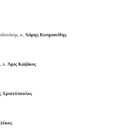
αλονίκης, κ.
Χάρης Κυπριανίδης
, κ.
Άρις Καζάκος
ς Χριστόπουλος
λέκος