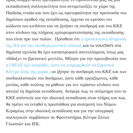
εκπαιδευτική συλλογικότητα που αντιμετωπίζει το χώρο της
Παιδείας ενιαία και που έχει ως προτεραιότητα την προστασία του
δημόσιου αγαθού της εκπαίδευσης, έρχεται να κρούσει τον
κώδωνα του κινδύνου και να ζητήσει τη συνδρομή και του ΚΚΕ
στον κίνδυνο της πλήρους εμπορευματοποίησης της εκπαίδευσης
που είναι προ των πυλών. Πρόσθεσε ότι
η προεκλογική δέσμευση
της ΝΔ για την ελεύθερη γονεϊκή επιλογή
και τα vouchers στα
δημόσια σχολεία θα έχει καταστροφικά αποτελέσματα, όπως μας
«δίδαξε» το βρετανικό μοντέλο. Μίλησε για την πρωτοβουλία που
η ΟΙΕΛΕ έχει αναλάβει, ώστε να ενημερωθούν τα Εργατικά
Κέντρα όλης της χώρας κ
αι ζήτησε τη συνδρομή του ΚΚΕ και των
συνδικαλιστικών του δυνάμεων, ώστε κάθε εργαζόμενος, κάθε
γονέας, κάθε πολίτης να μάθουν για τον τεράστιο κίνδυνο που
απειλεί τη δημόσια εκπαίδευση. Ανέφερε πως το υπόμνημα που το
ΚΚΕ απέστειλε για την ιδιωτική εκπαίδευση είναι πλήρες και πως
θα πρέπει να ενταθεί η προσπάθεια για ανατροπή του Νόμου
Κεραμέως στην ιδιωτική εκπαίδευση και για την υπογραφή
συλλογικών συμβάσεων σε Φροντιστήρια, Κέντρα Ξένων
Γλωσσών και ΙΕΚ.