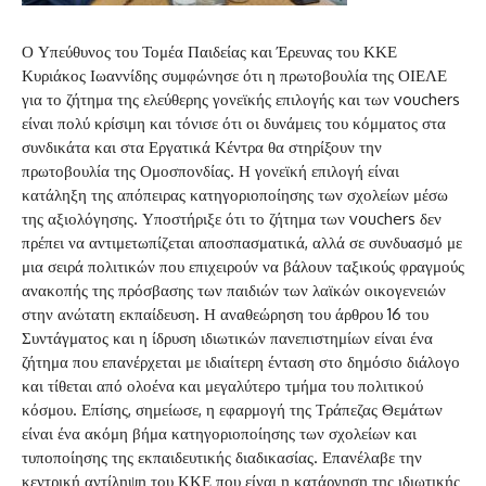
Ο Υπεύθυνος του Τομέα Παιδείας και Έρευνας του ΚΚΕ
Κυριάκος Ιωαννίδης συμφώνησε ότι η πρωτοβουλία της ΟΙΕΛΕ
για το ζήτημα της ελεύθερης γονεϊκής επιλογής και των vouchers
είναι πολύ κρίσιμη και τόνισε ότι οι δυνάμεις του κόμματος στα
συνδικάτα και στα Εργατικά Κέντρα θα στηρίξουν την
πρωτοβουλία της Ομοσπονδίας. Η γονεϊκή επιλογή είναι
κατάληξη της απόπειρας κατηγοριοποίησης των σχολείων μέσω
της αξιολόγησης. Υποστήριξε ότι το ζήτημα των vouchers δεν
πρέπει να αντιμετωπίζεται αποσπασματικά, αλλά σε συνδυασμό με
μια σειρά πολιτικών που επιχειρούν να βάλουν ταξικούς φραγμούς
ανακοπής της πρόσβασης των παιδιών των λαϊκών οικογενειών
στην ανώτατη εκπαίδευση. Η αναθεώρηση του άρθρου 16 του
Συντάγματος και η ίδρυση ιδιωτικών πανεπιστημίων είναι ένα
ζήτημα που επανέρχεται με ιδιαίτερη ένταση στο δημόσιο διάλογο
και τίθεται από ολοένα και μεγαλύτερο τμήμα του πολιτικού
κόσμου. Επίσης, σημείωσε, η εφαρμογή της Τράπεζας Θεμάτων
είναι ένα ακόμη βήμα κατηγοριοποίησης των σχολείων και
τυποποίησης της εκπαιδευτικής διαδικασίας. Επανέλαβε την
κεντρική αντίληψη του ΚΚΕ που είναι η κατάργηση της ιδιωτικής