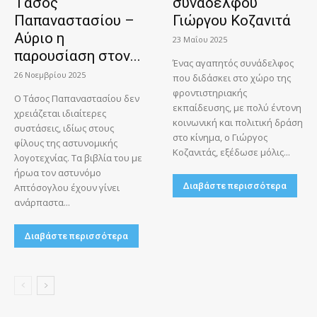
Τάσος
συναδέλφου
Παπαναστασίου –
Γιώργου Κοζανιτά
Αύριο η
23 Μαΐου 2025
παρουσίαση στον...
Ένας αγαπητός συνάδελφος
26 Νοεμβρίου 2025
που διδάσκει στο χώρο της
φροντιστηριακής
Ο Τάσος Παπαναστασίου δεν
εκπαίδευσης, με πολύ έντονη
χρειάζεται ιδιαίτερες
κοινωνική και πολιτική δράση
συστάσεις, ιδίως στους
στο κίνημα, ο Γιώργος
φίλους της αστυνομικής
Κοζανιτάς, εξέδωσε μόλις...
λογοτεχνίας. Τα βιβλία του με
ήρωα τον αστυνόμο
Διαβάστε περισσότερα
Απτόσογλου έχουν γίνει
ανάρπαστα...
Διαβάστε περισσότερα