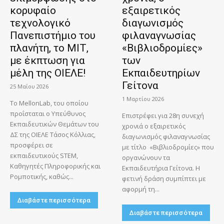
κορυφαίο
εξαιρετικός
τεχνολογικό
διαγωνισμός
Πανεπιστήμιο του
φιλαναγνωσίας
πλανήτη, το ΜΙΤ,
«Βιβλιοδρομίες»
με έκπτωση για
των
μέλη της ΟΙΕΛΕ!
Εκπαιδευτηρίων
Γείτονα
25 Μαΐου 2026
1 Μαρτίου 2026
Το MellonLab, του οποίου
προΐσταται ο Υπεύθυνος
Επιστρέφει για 28η συνεχή
Εκπαιδευτικών Θεμάτων του
χρονιά ο εξαιρετικός
ΔΣ της ΟΙΕΛΕ Τάσος Κόλλιας,
διαγωνισμός φιλαναγνωσίας
προσφέρει σε
με τίτλο «Βιβλιοδρομίες» που
εκπαιδευτικούς STEM,
οργανώνουν τα
Καθηγητές Πληροφορικής και
Εκπαιδευτήρια Γείτονα. Η
Ρομποτικής, καθώς...
φετινή δράση συμπίπτει με
αφορμή τη...
Διαβάστε περισσότερα
Διαβάστε περισσότερα