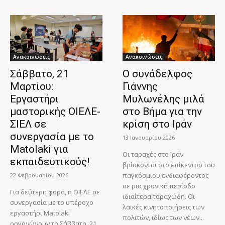
Ανακοινώσεις
Ανακοινώσεις
Σάββατο, 21
O συνάδελφος
Μαρτίου:
Γιάννης
Εργαστήρι
Μυλωνέλης μιλά
μαστορικής ΟΙΕΛΕ-
στο Βήμα για την
ΣΙΕΛ σε
κρίση στο Ιράν
συνεργασία με το
13 Ιανουαρίου 2026
Matolaki για
Οι ταραχές στο Ιράν
εκπαιδευτικούς!
βρίσκονται στο επίκεντρο του
παγκόσμιου ενδιαφέροντος
22 Φεβρουαρίου 2026
σε μια χρονική περίοδο
Για δεύτερη φορά, η ΟΙΕΛΕ σε
ιδιαίτερα ταραχώδη. Οι
συνεργασία με το υπέροχο
λαϊκές κινητοποιήσεις των
εργαστήρι Matolaki
πολιτών, ιδίως των νέων...
οργανώνουν το Σάββατο, 21