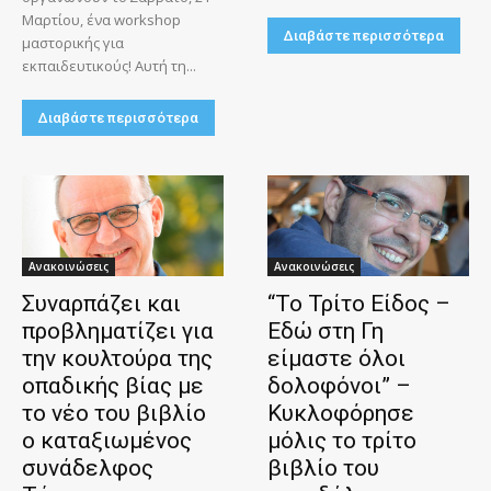
Μαρτίου, ένα workshop
Διαβάστε περισσότερα
μαστορικής για
εκπαιδευτικούς! Αυτή τη...
Διαβάστε περισσότερα
Ανακοινώσεις
Ανακοινώσεις
Συναρπάζει και
“Το Τρίτο Είδος –
προβληματίζει για
Εδώ στη Γη
την κουλτούρα της
είμαστε όλοι
οπαδικής βίας με
δολοφόνοι” –
το νέο του βιβλίο
Κυκλοφόρησε
ο καταξιωμένος
μόλις το τρίτο
συνάδελφος
βιβλίο του