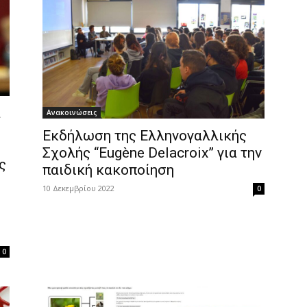
α
Ανακοινώσεις
Εκδήλωση της Ελληνογαλλικής
Σχολής “Eugène Delacroix” για την
ς
παιδική κακοποίηση
10 Δεκεμβρίου 2022
0
0